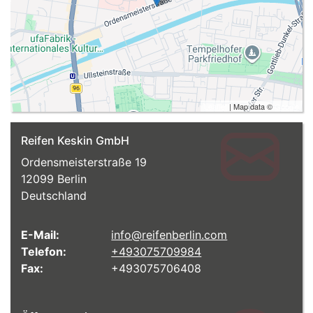
Leaflet
| Map data ©
Google
Reifen Keskin GmbH
Ordensmeisterstraße 19
12099
Berlin
Deutschland
E-Mail:
info@reifenberlin.com
Telefon:
+493075709984
Fax:
+493075706408