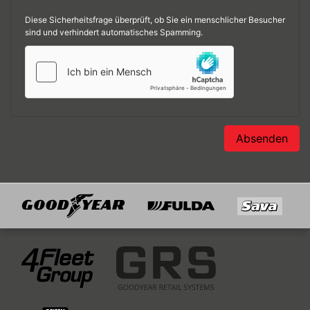
Diese Sicherheitsfrage überprüft, ob Sie ein menschlicher Besucher
sind und verhindert automatisches Spamming.
Absenden
Goodyear
Fulda
Sava
Mitglied von
4Fleet Group
GRS
RFH
BRV