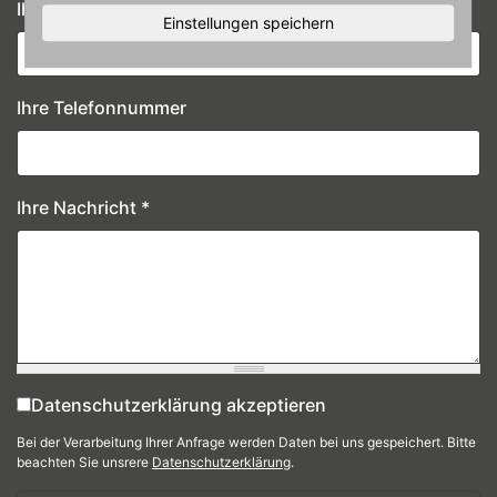
Ihre E-Mail-Adresse
*
Einstellungen speichern
Ihre Telefonnummer
Ihre Nachricht
*
Datenschutzerklärung akzeptieren
Datenschutz
*
Bei der Verarbeitung Ihrer Anfrage werden Daten bei uns gespeichert. Bitte
beachten Sie unsrere
Datenschutzerklärung
.