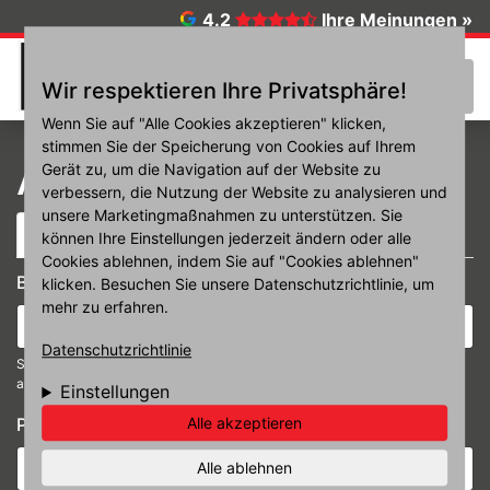
Direkt zum Inhalt
4.2
Ihre Meinungen »
☰
Wir respektieren Ihre Privatsphäre!
Wenn Sie auf "Alle Cookies akzeptieren" klicken,
stimmen Sie der Speicherung von Cookies auf Ihrem
Anmelden
Gerät zu, um die Navigation auf der Website zu
verbessern, die Nutzung der Website zu analysieren und
unsere Marketingmaßnahmen zu unterstützen. Sie
Haupt-Reiter
(aktiver Reiter)
Anmelden
Neues Passwort anfordern
können Ihre Einstellungen jederzeit ändern oder alle
Cookies ablehnen, indem Sie auf "Cookies ablehnen"
Benutzername oder E-Mail-Adresse
*
klicken. Besuchen Sie unsere Datenschutzrichtlinie, um
mehr zu erfahren.
Datenschutzrichtlinie
Sie können sich mit Ihrem Benutzernamen oder Ihrer E-Mail-Adresse
anmelden.
Einstellungen
Passwort
*
Alle akzeptieren
Alle ablehnen