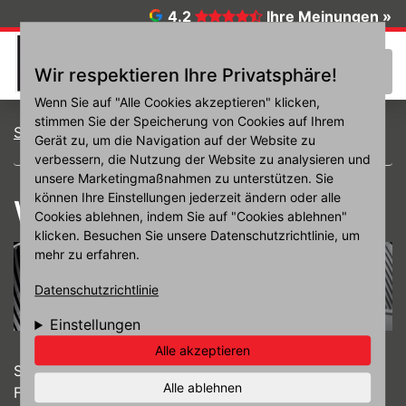
Direkt zum Inhalt
4.2
Ihre Meinungen »
☰
Wir respektieren Ihre Privatsphäre!
Wenn Sie auf "Alle Cookies akzeptieren" klicken,
stimmen Sie der Speicherung von Cookies auf Ihrem
Startseite
Reifen
Winterreifen
Gerät zu, um die Navigation auf der Website zu
verbessern, die Nutzung der Website zu analysieren und
unsere Marketingmaßnahmen zu unterstützen. Sie
können Ihre Einstellungen jederzeit ändern oder alle
Winterreifen
Cookies ablehnen, indem Sie auf "Cookies ablehnen"
klicken. Besuchen Sie unsere Datenschutzrichtlinie, um
mehr zu erfahren.
Datenschutzrichtlinie
Einstellungen
Alle akzeptieren
Schneebedeckte, vereiste oder einfach nur nasse
Alle ablehnen
Fahrbahnen bei geringen Außentemperaturen lassen