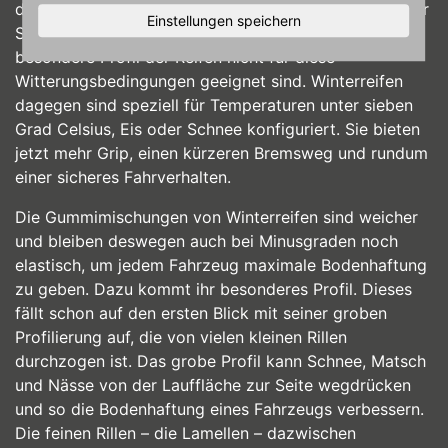
die Haftung von Reifen absinken. Das gilt vor allem für
Einstellungen speichern
Sommerreifen, da ihre harte Gummimischung und das
besondere Profil der Reifen nicht für diese
Witterungsbedingungen geeignet sind. Winterreifen
dagegen sind speziell für Temperaturen unter sieben
Grad Celsius, Eis oder Schnee konfiguriert. Sie bieten
jetzt mehr Grip, einen kürzeren Bremsweg und rundum
einer sicheres Fahrverhalten.
Die Gummimischungen von Winterreifen sind weicher
und bleiben deswegen auch bei Minusgraden noch
elastisch, um jedem Fahrzeug maximale Bodenhaftung
zu geben. Dazu kommt ihr besonderes Profil. Dieses
fällt schon auf den ersten Blick mit seiner groben
Profilierung auf, die von vielen kleinen Rillen
durchzogen ist. Das grobe Profil kann Schnee, Matsch
und Nässe von der Lauffläche zur Seite wegdrücken
und so die Bodenhaftung eines Fahrzeugs verbessern.
Die feinen Rillen – die Lamellen – dazwischen