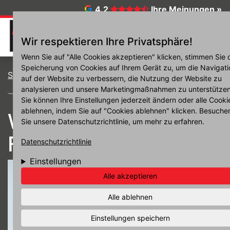
Direkt zum Inhalt
4.2
Ihre Meinungen »
☰
Wir respektieren Ihre Privatsphäre!
Wenn Sie auf "Alle Cookies akzeptieren" klicken, stimmen Sie 
Speicherung von Cookies auf Ihrem Gerät zu, um die Navigati
Startseite
Warum ein Fuhrparkmanagement.jpg
auf der Website zu verbessern, die Nutzung der Website zu
analysieren und unsere Marketingmaßnahmen zu unterstützen
Sie können Ihre Einstellungen jederzeit ändern oder alle Cooki
ablehnen, indem Sie auf "Cookies ablehnen" klicken. Besuche
Warum ein
Sie unsere Datenschutzrichtlinie, um mehr zu erfahren.
Fuhrparkmanagement.
Datenschutzrichtlinie
Einstellungen
Alle akzeptieren
Alle ablehnen
Einstellungen speichern