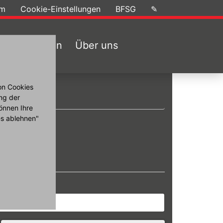
um
Cookie-Einstellungen
BFSG
✎
Firmenwagen
Über uns
on Cookies
ng der
önnen Ihre
es ablehnen"