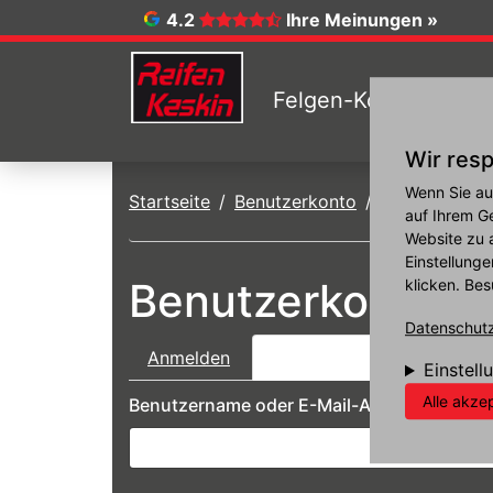
4.2
Ihre Meinungen »
Felgen-Konfigurator
Wir resp
Direkt zum Inhalt
Wenn Sie au
Startseite
Benutzerkonto
Neues Passwo
auf Ihrem G
Website zu 
Einstellunge
Benutzerkonto
klicken. Bes
Datenschutzr
Haupt-Reiter
Anmelden
Neues Passwort anforder
Einstell
Alle akze
Benutzername oder E-Mail-Adresse
*