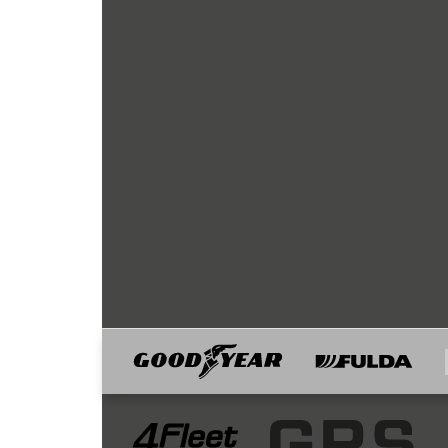
Goodyear
Fulda