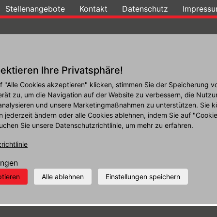
Stellenangebote
Kontakt
Datenschutz
Impress
Galerie
Reifen
Angebote
Leistungen
ektieren Ihre Privatsphäre!
f "Alle Cookies akzeptieren" klicken, stimmen Sie der Speicherung v
rt anfordern
erät zu, um die Navigation auf der Website zu verbessern, die Nutzu
analysieren und unsere Marketingmaßnahmen zu unterstützen. Sie k
n jederzeit ändern oder alle Cookies ablehnen, indem Sie auf "Cooki
uchen Sie unsere Datenschutzrichtlinie, um mehr zu erfahren.
ichtlinie
(aktiver Reiter)
n
ungen
ptieren
Alle ablehnen
Einstellungen speichern